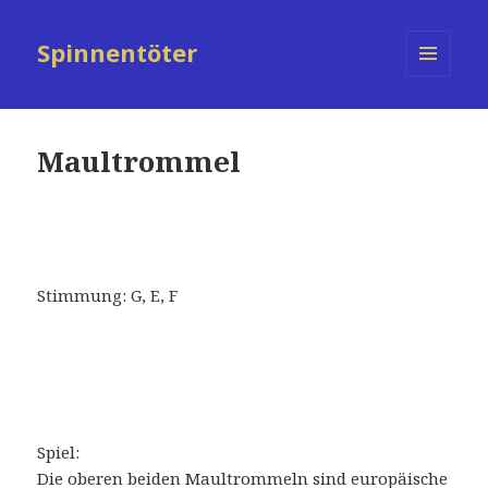
Spinnentöter
MENÜ
UND
WIDGETS
Maultrommel
Stimmung: G, E, F
Spiel:
Die oberen beiden Maultrommeln sind europäische